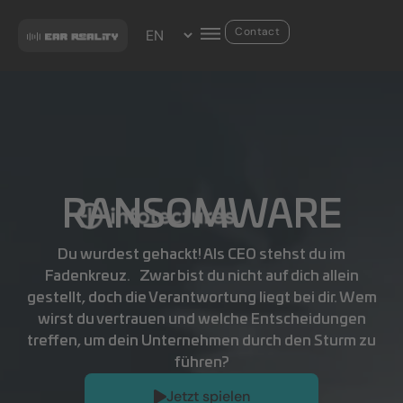
Contact
Game Studios
Publishing companies
Games Library
RANSOMWARE
Du wurdest gehackt! Als CEO stehst du im
Fadenkreuz. Zwar bist du nicht auf dich allein
gestellt, doch die Verantwortung liegt bei dir. Wem
wirst du vertrauen und welche Entscheidungen
treffen, um dein Unternehmen durch den Sturm zu
führen?
Jetzt spielen